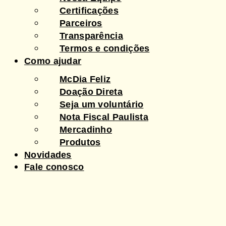
Certificações
Parceiros
Transparência
Termos e condições
Como ajudar
McDia Feliz
Doação Direta
Seja um voluntário
Nota Fiscal Paulista
Mercadinho
Produtos
Novidades
Fale conosco