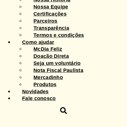
Nossa Equipe
Certificações
Parceiros
Transparência
Termos e condições
Como ajudar
McDia Feliz
Doação Direta
Seja um voluntário
Nota Fiscal Paulista
Mercadinho
Produtos
Novidades
Fale conosco