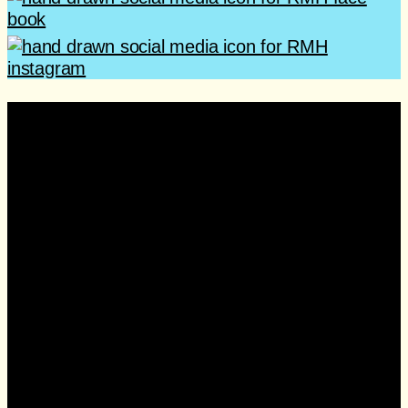
Sua ajuda acolhe famílias
todos os dias
Cada contribuição ajuda a manter o acolhimento,
a alimentação, o transporte e o suporte
oferecidos gratuitamente às famílias atendidas
pela Casa Ronald McDonald Jahu.
Com a ajuda de pessoas e empresas parceiras,
conseguimos continuar oferecendo cuidado e
apoio durante toda a jornada do tratamento.