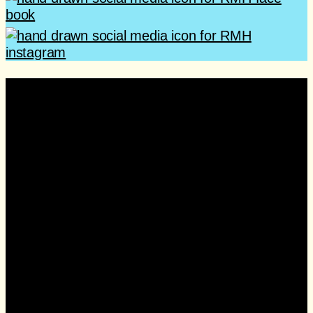
Sua ajuda acolhe famílias
todos os dias
Cada contribuição ajuda a manter o acolhimento,
a alimentação, o transporte e o suporte
oferecidos gratuitamente às famílias atendidas
pela Casa Ronald McDonald Jahu.
Com a ajuda de pessoas e empresas parceiras,
conseguimos continuar oferecendo cuidado e
apoio durante toda a jornada do tratamento.