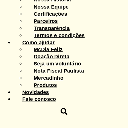
Nossa Equipe
Certificações
Parceiros
Transparência
Termos e condições
Como ajudar
McDia Feliz
Doação Direta
Seja um voluntário
Nota Fiscal Paulista
Mercadinho
Produtos
Novidades
Fale conosco