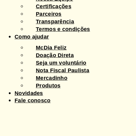
Certificações
Parceiros
Transparência
Termos e condições
Como ajudar
McDia Feliz
Doação Direta
Seja um voluntário
Nota Fiscal Paulista
Mercadinho
Produtos
Novidades
Fale conosco